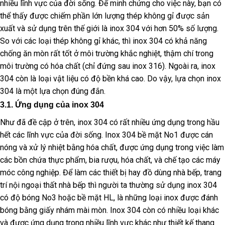
nhiều lĩnh vực của đời sống. Để minh chứng cho việc này, bạn có
thể thấy được chiếm phần lớn lượng thép không gỉ được sản
xuất và sử dụng trên thế giới là inox 304 với hơn 50% số lượng.
So với các loại thép không gỉ khác, thì inox 304 có khả năng
chống ăn mòn rất tốt ở môi trường khắc nghiệt, thậm chí trong
môi trường có hóa chất (chỉ đứng sau inox 316). Ngoài ra, inox
304 còn là loại vật liệu có độ bền khá cao. Do vậy, lựa chọn inox
304 là một lựa chọn đúng đắn.
3.1. Ứng dụng của inox 304
Như đã đề cập ở trên, inox 304 có rất nhiều ứng dụng trong hầu
hết các lĩnh vực của đời sống. Inox 304 bề mặt No1 được cán
nóng và xử lý nhiệt bằng hóa chất, được ứng dụng trong việc làm
các bồn chứa thực phẩm, bia rượu, hóa chất, và chế tạo các máy
móc công nghiệp. Để làm các thiết bị hay đồ dùng nhà bếp, trang
trí nội ngoại thất nhà bếp thì người ta thường sử dụng inox 304
có độ bóng No3 hoặc bề mặt HL, là những loại inox được đánh
bóng bằng giấy nhám mài mòn. Inox 304 còn có nhiều loại khác
và được ứng dụng trong nhiều lĩnh vực khác như thiết kế thang