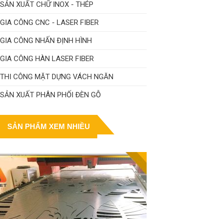
SẢN XUẤT CHỮ INOX - THÉP
GIA CÔNG CNC - LASER FIBER
GIA CÔNG NHẤN ĐỊNH HÌNH
GIA CÔNG HÀN LASER FIBER
THI CÔNG MẶT DỰNG VÁCH NGĂN
SẢN XUẤT PHÂN PHỐI ĐÈN GỖ
SẢN PHẨM XEM NHIỀU